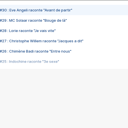
#30 : Eve Angeli raconte "Avant de partir"
#29 : MC Solaar raconte "Bouge de là"
28 : Lorie raconte "Je vais vite"
#27 : Christophe Willem raconte "Jacques a dit"
#26 : Chimène Badi raconte "Entre nous"
#25 : Indochine raconte "3e sexe"
#24 : Zaho raconte "C'est chelou"
#23 : Patrick Bruel raconte "Au café des délices"
#22 : Kyo raconte "Le chemin"
#21 : Nolwenn Leroy raconte "Cassé"
#20 : Patrick Hernandez raconte "Born to be alive"
#19 : Lorie raconte "Près de moi"