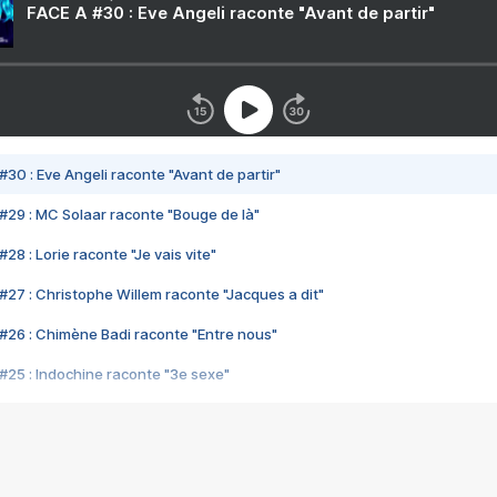
FACE A #30 : Eve Angeli raconte "Avant de partir"
#30 : Eve Angeli raconte "Avant de partir"
#29 : MC Solaar raconte "Bouge de là"
28 : Lorie raconte "Je vais vite"
#27 : Christophe Willem raconte "Jacques a dit"
#26 : Chimène Badi raconte "Entre nous"
#25 : Indochine raconte "3e sexe"
#24 : Zaho raconte "C'est chelou"
#23 : Patrick Bruel raconte "Au café des délices"
#22 : Kyo raconte "Le chemin"