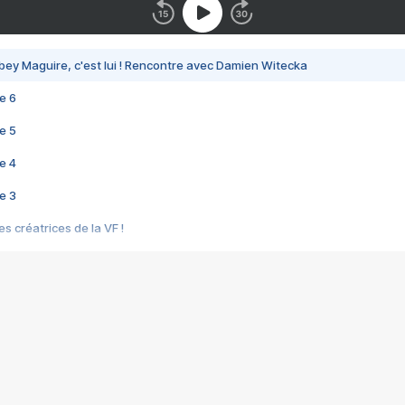
bey Maguire, c'est lui ! Rencontre avec Damien Witecka
e 6
e 5
e 4
e 3
s créatrices de la VF !
e 2
e 1
e Mektoub My Love arrive enfin ! Rencontre avec Shaïn Boumedine et Sal
i : après Toni en famille
elle réalise le bouleversant Dites lui que je l'aime