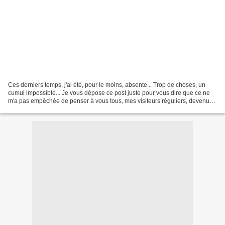
Ces derniers temps, j'ai été, pour le moins, absente... Trop de choses, un
cumul impossible... Je vous dépose ce post juste pour vous dire que ce ne
m'a pas empêchée de penser à vous tous, mes visiteurs réguliers, devenus
plus que des visiteurs, au fil...